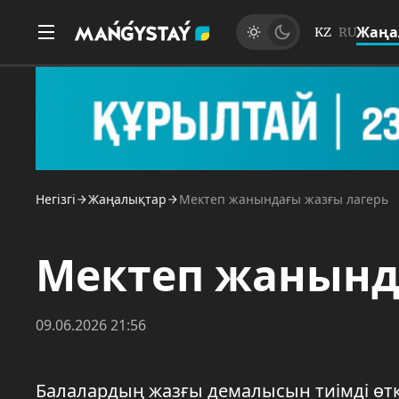
Жаңа
KZ
RU
Негізгі
Жаңалықтар
Мектеп жанындағы жазғы лагерь
Мектеп жанынд
09.06.2026 21:56
Балалардың жазғы демалысын тиімді өткі