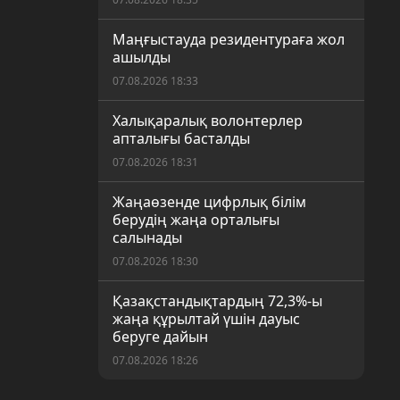
Маңғыстауда резидентураға жол
ашылды
07.08.2026 18:33
Халықаралық волонтерлер
апталығы басталды
07.08.2026 18:31
Жаңаөзенде цифрлық білім
берудің жаңа орталығы
салынады
07.08.2026 18:30
Қазақстандықтардың 72,3%-ы
жаңа құрылтай үшін дауыс
беруге дайын
07.08.2026 18:26