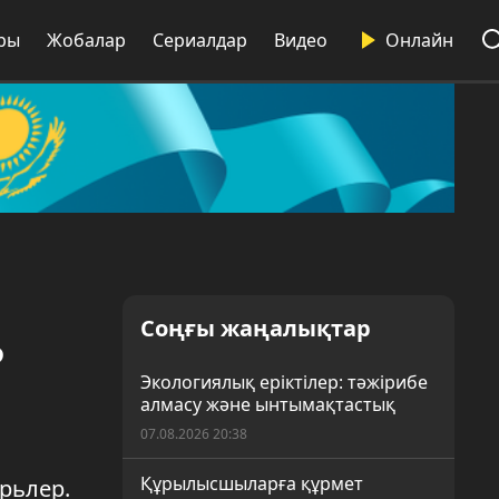
ры
Жобалар
Сериалдар
Видео
Онлайн
ь
Соңғы жаңалықтар
Экологиялық еріктілер: тәжірибе
алмасу және ынтымақтастық
07.08.2026 20:38
Құрылысшыларға құрмет
рьлер.