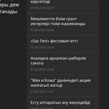
көрсетілді
лары дем
07.08.2026 20:37
қтанады.
Мемлекеттік білім грант
иегерлері тізімі жарияланды
07.08.2026 20:34
«Saz Fest» фестивалі өтті
07.08.2026 18:39
Аналарға арналған шеберлік
сағаты
07.08.2026 18:38
"Мех и Кожа" дүкеніндегі акция
жалғасып жатыр
07.08.2026 18:37
Есту аппаратын алу жеңілдейді
07.08.2026 18:35