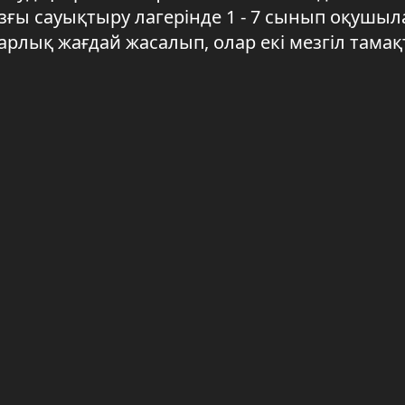
ғы сауықтыру лагерінде 1 - 7 сынып оқушы
арлық жағдай жасалып, олар екі мезгіл тама