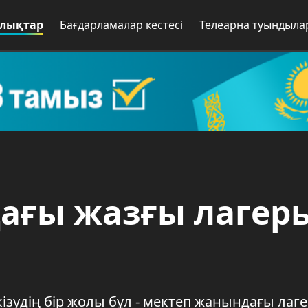
лықтар
Бағдарламалар кестесі
Телеарна туындыла
ағы жазғы лагер
зудің бір жолы бұл - мектеп жанындағы лаге