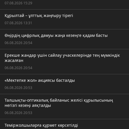
07.08.2026 15:29
Құрылтай – ұлттық жаңғыру тірегі
07.08.2026 13:31
Өңірдің цифрлық дамуы жаңа кезеңге қадам басты
06.08.2026 20:54
Ерекше жандар үшін сайлау учаскелерінде тең мүмкіндік
жасалған
06.08.2026 20:54
«Мектепке жол» акциясы басталды
06.08.2026 20:53
Талшықты-оптикалық байланыс желісі құрылысының
негізгі кезеңі аяқталды
06.08.2026 20:53
Теміржолшыларға құрмет көрсетілді