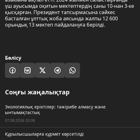
үш ауысымда оқитын мектептердің саны 10-нан 3-ке
қысқарған. Президент тапсырмасына сәйкес
басталған ұлттық жоба аясында жалпы 12 600
орындық 13 мектеп пайдалануға берілді.
Бөлісу
Соңғы жаңалықтар
Экологиялық еріктілер: тәжірибе алмасу және
ынтымақтастық
07.08.2026 20:38
Құрылысшыларға құрмет көрсетілді