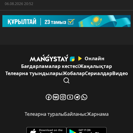
06.08.2026 20:52
Онлайн
Бағдарламалар кестесі
Жаңалықтар
Телеарна туындылары
Жобалар
Сериалдар
Видео
Телеарна туралы
Байланыс
Жарнама