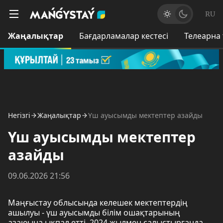
RU
Жаңалықтар
Бағдарламалар кестесі
Телеарна
Негізгі
Жаңалықтар
Үш ауысымды мектептер азайды
Үш ауысымды мектептер
азайды
09.06.2026 21:56
Маңғыстау облысында келешек мектептердің
ашылуы - үш ауысымды білім ошақтарының
азаюына ықпал етті. 2024 жылмен салыстырғанда