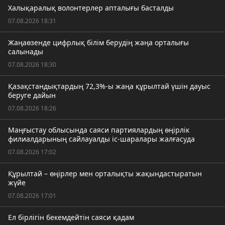
Халықаралық волонтерлер апталығы басталды
07.08.2026 18:31
Жаңаөзенде цифрлық білім берудің жаңа орталығы
салынады
07.08.2026 18:30
Қазақстандықтардың 72,3%-ы жаңа құрылтай үшін дауыс
беруге дайын
07.08.2026 18:26
Маңғыстау облысында саяси партиялардың өңірлік
филиалдарының сайлауалды іс-шаралары жалғасуда
07.08.2026 17:02
Құрылтай – өңірлер мен орталықты жақындастыратын
жүйе
07.08.2026 17:01
Ел бірлігін бекемдейтін саяси қадам