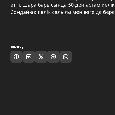
өтті. Шара барысында 50-ден астам көлік
Сондай-ақ көлік салығы мен өзге де бер
Бөлісу