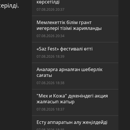
көрсетілді
ерілді.
07.08.2026 20:37
Мемлекеттік білім грант
иегерлері тізімі жарияланды
07.08.2026 20:34
«Saz Fest» фестивалі өтті
07.08.2026 18:39
Аналарға арналған шеберлік
сағаты
07.08.2026 18:38
"Мех и Кожа" дүкеніндегі акция
жалғасып жатыр
07.08.2026 18:37
Есту аппаратын алу жеңілдейді
07.08.2026 18:35