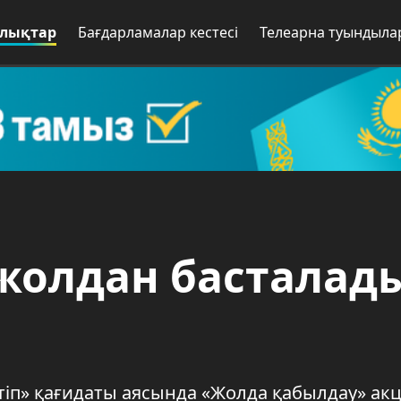
лықтар
Бағдарламалар кестесі
Телеарна туындыла
 жолдан басталад
тіп» қағидаты аясында «Жолда қабылдау» ак