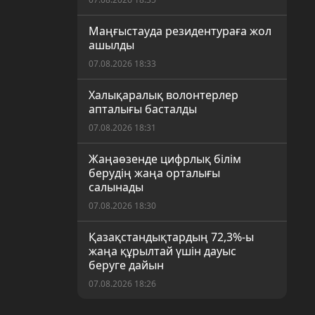
Маңғыстауда резидентураға жол
ашылды
07.08.2026 18:33
Халықаралық волонтерлер
апталығы басталды
07.08.2026 18:31
Жаңаөзенде цифрлық білім
берудің жаңа орталығы
салынады
07.08.2026 18:30
Қазақстандықтардың 72,3%-ы
жаңа құрылтай үшін дауыс
беруге дайын
07.08.2026 18:26