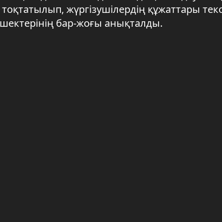
 тоқтатылып, жүргізушілердің құжаттары текс
ешектерінің бар-жоғы анықталды.