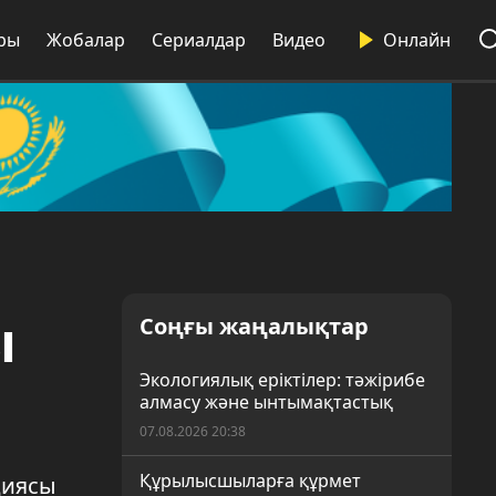
ры
Жобалар
Сериалдар
Видео
Онлайн
ы
Соңғы жаңалықтар
Экологиялық еріктілер: тәжірибе
алмасу және ынтымақтастық
07.08.2026 20:38
Құрылысшыларға құрмет
циясы