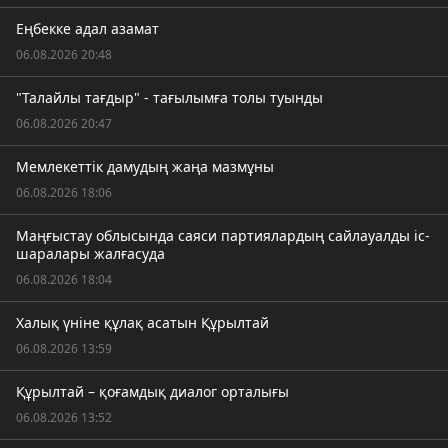
Еңбекке адал азамат
06.08.2026 20:48
"Талайлы тағдыр" - тағылымға толы туынды
06.08.2026 20:47
Мемлекеттік дамудың жаңа мазмұны
06.08.2026 18:06
Маңғыстау облысында саяси партиялардың сайлауалды іс-
шаралары жалғасуда
06.08.2026 18:04
Халық үніне құлақ асатын Құрылтай
06.08.2026 13:59
Құрылтай – қоғамдық диалог орталығы
06.08.2026 13:52