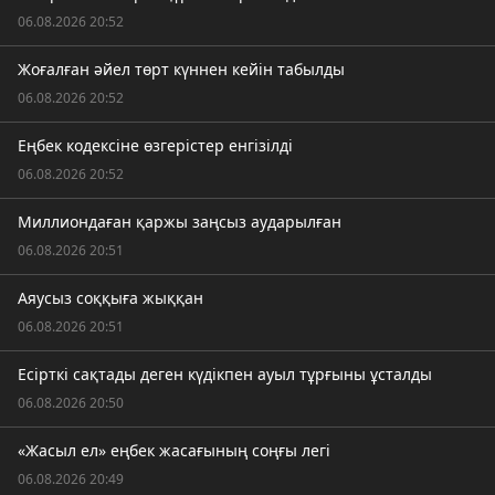
06.08.2026 20:52
Жоғалған әйел төрт күннен кейін табылды
06.08.2026 20:52
Еңбек кодексіне өзгерістер енгізілді
06.08.2026 20:52
Миллиондаған қаржы заңсыз аударылған
06.08.2026 20:51
Аяусыз соққыға жыққан
06.08.2026 20:51
Есірткі сақтады деген күдікпен ауыл тұрғыны ұсталды
06.08.2026 20:50
«Жасыл ел» еңбек жасағының соңғы легі
06.08.2026 20:49