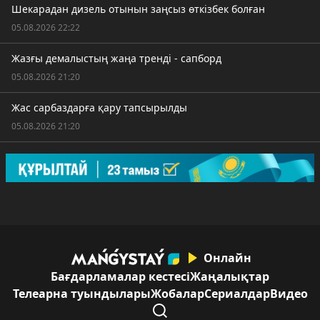
Шекарадан дизель отынын заңсыз өткізбек болған
05.08.2026 22:22
Жазғы демалыстың жаңа тренді - сапборд
05.08.2026 21:20
Жас сарбаздарға қару тапсырылды
05.08.2026 21:20
Онлайн
Бағдарламалар кестесі
Жаңалықтар
Телеарна туындылары
Жобалар
Сериалдар
Видео