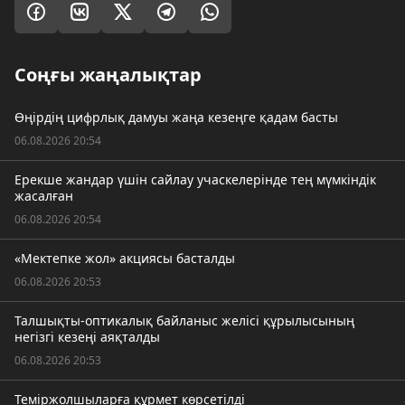
Соңғы жаңалықтар
Өңірдің цифрлық дамуы жаңа кезеңге қадам басты
06.08.2026 20:54
Ерекше жандар үшін сайлау учаскелерінде тең мүмкіндік
жасалған
06.08.2026 20:54
«Мектепке жол» акциясы басталды
06.08.2026 20:53
Талшықты-оптикалық байланыс желісі құрылысының
негізгі кезеңі аяқталды
06.08.2026 20:53
Теміржолшыларға құрмет көрсетілді