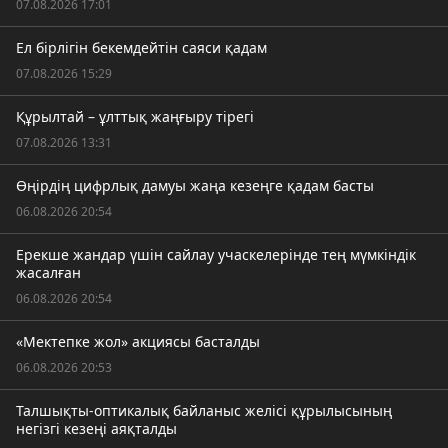
07.08.2026 17:01
Ел бірлігін бекемдейтін саяси қадам
07.08.2026 15:29
Құрылтай – ұлттық жаңғыру тірегі
07.08.2026 13:31
Өңірдің цифрлық дамуы жаңа кезеңге қадам басты
06.08.2026 20:54
Ерекше жандар үшін сайлау учаскелерінде тең мүмкіндік
жасалған
06.08.2026 20:54
«Мектепке жол» акциясы басталды
06.08.2026 20:53
Талшықты-оптикалық байланыс желісі құрылысының
негізгі кезеңі аяқталды