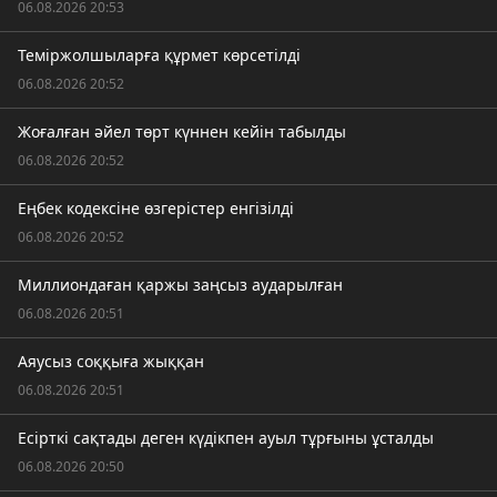
06.08.2026 20:53
Теміржолшыларға құрмет көрсетілді
06.08.2026 20:52
Жоғалған әйел төрт күннен кейін табылды
06.08.2026 20:52
Еңбек кодексіне өзгерістер енгізілді
06.08.2026 20:52
Миллиондаған қаржы заңсыз аударылған
06.08.2026 20:51
Аяусыз соққыға жыққан
06.08.2026 20:51
Есірткі сақтады деген күдікпен ауыл тұрғыны ұсталды
06.08.2026 20:50