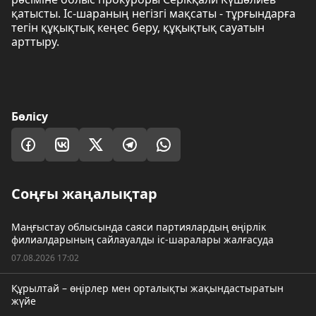
қатысты. Іс-шараның негізгі мақсаты - тұрғындарға
тегін құқықтық кеңес беру, құқықтық сауатын
арттыру.
Бөлісу
Соңғы жаңалықтар
Маңғыстау облысында саяси партиялардың өңірлік
филиалдарының сайлауалды іс-шаралары жалғасуда
07.08.2026 17:02
Құрылтай – өңірлер мен орталықты жақындастыратын
жүйе