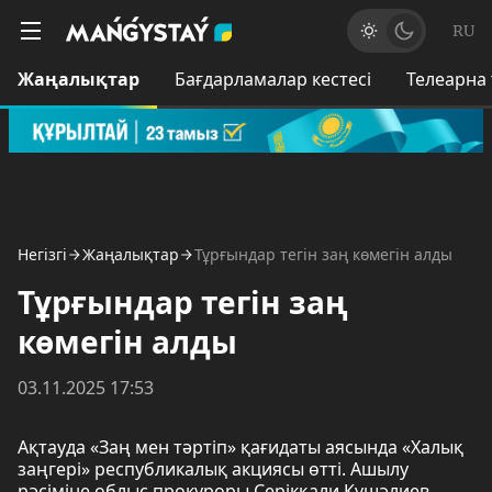
RU
Жаңалықтар
Бағдарламалар кестесі
Телеарна
Негізгі
Жаңалықтар
Тұрғындар тегін заң көмегін алды
Тұрғындар тегін заң
көмегін алды
03.11.2025 17:53
Ақтауда «Заң мен тәртіп» қағидаты аясында «Халық
заңгері» республикалық акциясы өтті. Ашылу
рәсіміне облыс прокуроры Серікқали Күшәлиев