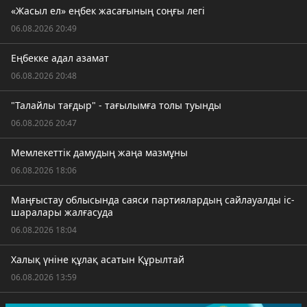
«Жасыл ел» еңбек жасағының соңғы легі
06.08.2026 20:49
Еңбекке адал азамат
06.08.2026 20:48
"Талайлы тағдыр" - тағылымға толы туынды
06.08.2026 20:47
Мемлекеттік дамудың жаңа мазмұны
06.08.2026 18:06
Маңғыстау облысында саяси партиялардың сайлауалды іс-
шаралары жалғасуда
06.08.2026 18:04
Халық үніне құлақ асатын Құрылтай
06.08.2026 13:59