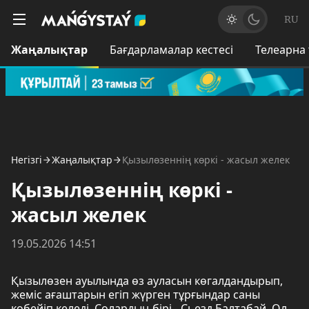
RU
Жаңалықтар
Бағдарламалар кестесі
Телеарна
Негізгі
Жаңалықтар
Қызылөзеннің көркі - жасыл желек
Қызылөзеннің көркі -
жасыл желек
19.05.2026 14:51
Қызылөзен ауылында өз ауласын көгалдандырып,
жеміс ағаштарын егіп жүрген тұрғындар саны
көбейіп келеді. Солардың бірі - Сьезд Балтабай. Ол