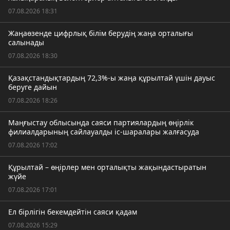
07.08.2026 18:31
Жаңаөзенде цифрлық білім берудің жаңа орталығы
салынады
07.08.2026 18:30
Қазақстандықтардың 72,3%-ы жаңа құрылтай үшін дауыс
беруге дайын
07.08.2026 18:26
Маңғыстау облысында саяси партиялардың өңірлік
филиалдарының сайлауалды іс-шаралары жалғасуда
07.08.2026 17:02
Құрылтай – өңірлер мен орталықты жақындастыратын
жүйе
07.08.2026 17:01
Ел бірлігін бекемдейтін саяси қадам
07.08.2026 15:29