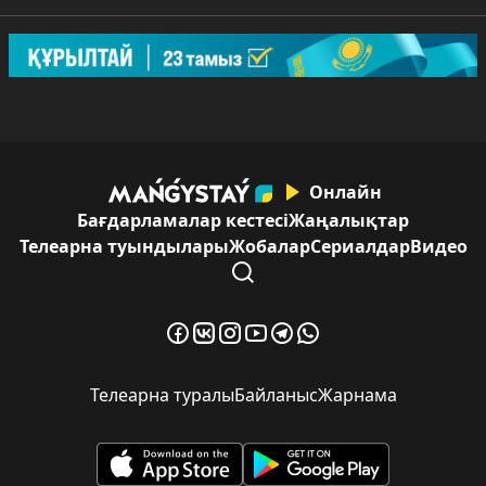
Онлайн
Бағдарламалар кестесі
Жаңалықтар
Телеарна туындылары
Жобалар
Сериалдар
Видео
Телеарна туралы
Байланыс
Жарнама