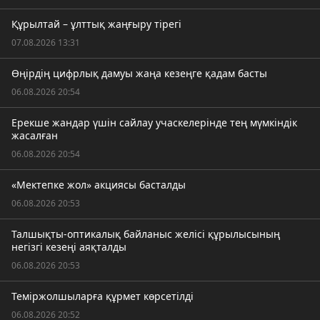
Құрылтай – ұлттық жаңғыру тірегі
07.08.2026 13:31
Өңірдің цифрлық дамуы жаңа кезеңге қадам басты
06.08.2026 20:54
Ерекше жандар үшін сайлау учаскелерінде тең мүмкіндік
жасалған
06.08.2026 20:54
«Мектепке жол» акциясы басталды
06.08.2026 20:53
Талшықты-оптикалық байланыс желісі құрылысының
негізгі кезеңі аяқталды
06.08.2026 20:53
Теміржолшыларға құрмет көрсетілді
06.08.2026 20:52