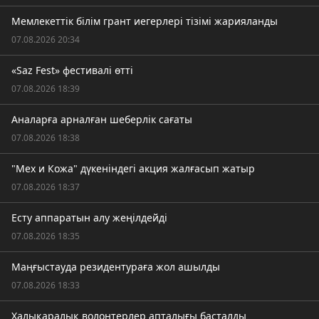
Мемлекеттік білім грант иегерлері тізімі жарияланды
07.08.2026 20:34
«Saz Fest» фестивалі өтті
07.08.2026 18:39
Аналарға арналған шеберлік сағаты
07.08.2026 18:38
"Мех и Кожа" дүкеніндегі акция жалғасып жатыр
07.08.2026 18:37
Есту аппаратын алу жеңілдейді
07.08.2026 18:35
Маңғыстауда резидентураға жол ашылды
07.08.2026 18:33
Халықаралық волонтерлер апталығы басталды