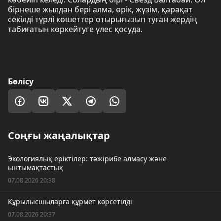
бірнеше жылдан бері алма, өрік, жүзім, қарақат
секілді түрлі көшеттер отырығызып туған жердің
табиғатын көркейтуге үлес қосуда.
Бөлісу
Соңғы жаңалықтар
Экологиялық еріктілер: тәжірибе алмасу және
ынтымақтастық
07.08.2026 20:38
Құрылысшыларға құрмет көрсетілді
07.08.2026 20:37