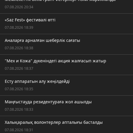
07.08.2026 20:34
«Saz Fest» фестивалі өтті
07.08.2026 18:39
Аналарға арналған шеберлік сағаты
07.08.2026 18:38
"Мех и Кожа" дүкеніндегі акция жалғасып жатыр
07.08.2026 18:37
Есту аппаратын алу жеңілдейді
07.08.2026 18:35
Маңғыстауда резидентураға жол ашылды
07.08.2026 18:33
Халықаралық волонтерлер апталығы басталды
07.08.2026 18:31