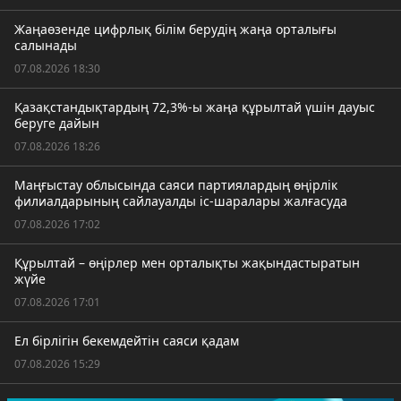
Жаңаөзенде цифрлық білім берудің жаңа орталығы
салынады
07.08.2026 18:30
Қазақстандықтардың 72,3%-ы жаңа құрылтай үшін дауыс
беруге дайын
07.08.2026 18:26
Маңғыстау облысында саяси партиялардың өңірлік
филиалдарының сайлауалды іс-шаралары жалғасуда
07.08.2026 17:02
Құрылтай – өңірлер мен орталықты жақындастыратын
жүйе
07.08.2026 17:01
Ел бірлігін бекемдейтін саяси қадам
07.08.2026 15:29