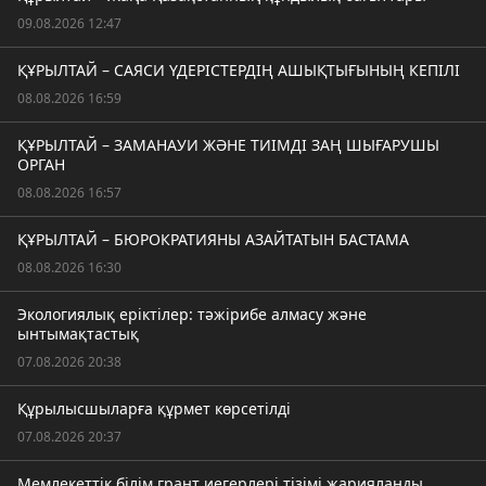
09.08.2026 12:47
ҚҰРЫЛТАЙ – САЯСИ ҮДЕРІСТЕРДІҢ АШЫҚТЫҒЫНЫҢ КЕПІЛІ
08.08.2026 16:59
ҚҰРЫЛТАЙ – ЗАМАНАУИ ЖӘНЕ ТИІМДІ ЗАҢ ШЫҒАРУШЫ
ОРГАН
08.08.2026 16:57
ҚҰРЫЛТАЙ – БЮРОКРАТИЯНЫ АЗАЙТАТЫН БАСТАМА
08.08.2026 16:30
Экологиялық еріктілер: тәжірибе алмасу және
ынтымақтастық
07.08.2026 20:38
Құрылысшыларға құрмет көрсетілді
07.08.2026 20:37
Мемлекеттік білім грант иегерлері тізімі жарияланды