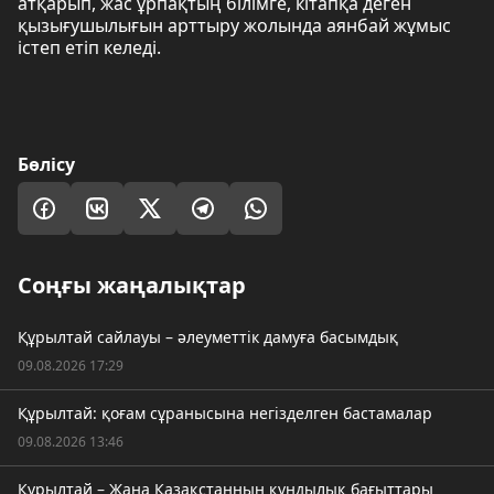
атқарып, жас ұрпақтың білімге, кітапқа деген
қызығушылығын арттыру жолында аянбай жұмыс
істеп етіп келеді.
Бөлісу
Соңғы жаңалықтар
Құрылтай сайлауы – әлеуметтік дамуға басымдық
09.08.2026 17:29
Құрылтай: қоғам сұранысына негізделген бастамалар
09.08.2026 13:46
Құрылтай – Жаңа Қазақстанның құндылық бағыттары