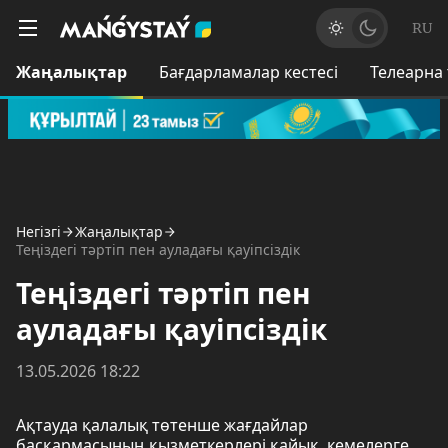
RU
Жаңалықтар
Бағдарламалар кестесі
Телеарна
Негізгі
Жаңалықтар
Теңіздегі тәртіп пен ауладағы қауіпсіздік
Теңіздегі тәртіп пен
ауладағы қауіпсіздік
13.05.2026 18:22
Ақтауда қалалық төтенше жағдайлар
басқармасының қызметкерлері қайық, кемелерге