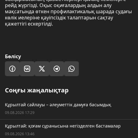
рейд жүргізді. Оқыс оқиғалардың алдын алу
мақсатында өткен профилактикалық шарада судағы
көлік иелеріне қауіпсіздік талаптарын сақтау
қажеттігі ескертілді.
Бөлісу
Соңғы жаңалықтар
Құрылтай сайлауы – әлеуметтік дамуға басымдық
09.08.2026 17:29
Құрылтай: қоғам сұранысына негізделген бастамалар
09.08.2026 13:46