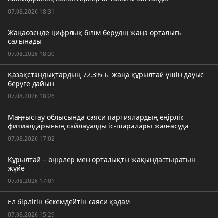
07.08.2026 18:31
Жаңаөзенде цифрлық білім берудің жаңа орталығы
салынады
07.08.2026 18:30
Қазақстандықтардың 72,3%-ы жаңа құрылтай үшін дауыс
беруге дайын
07.08.2026 18:26
Маңғыстау облысында саяси партиялардың өңірлік
филиалдарының сайлауалды іс-шаралары жалғасуда
07.08.2026 17:02
Құрылтай – өңірлер мен орталықты жақындастыратын
жүйе
07.08.2026 17:01
Ел бірлігін бекемдейтін саяси қадам
07.08.2026 15:29