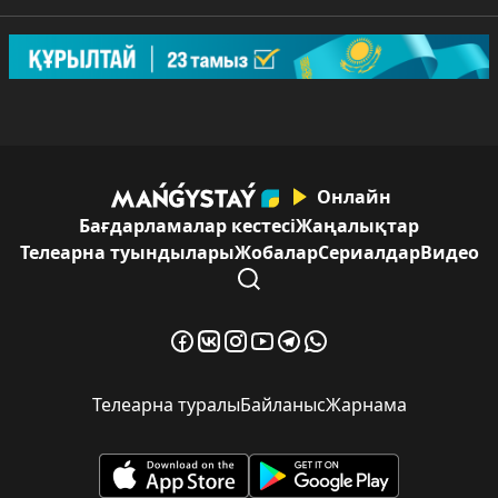
Онлайн
Бағдарламалар кестесі
Жаңалықтар
Телеарна туындылары
Жобалар
Сериалдар
Видео
Телеарна туралы
Байланыс
Жарнама