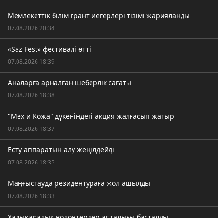
Мемлекеттік білім грант иегерлері тізімі жарияланды
07.08.2026 20:34
«Saz Fest» фестивалі өтті
07.08.2026 18:39
Аналарға арналған шеберлік сағаты
07.08.2026 18:38
"Мех и Кожа" дүкеніндегі акция жалғасып жатыр
07.08.2026 18:37
Есту аппаратын алу жеңілдейді
07.08.2026 18:35
Маңғыстауда резидентураға жол ашылды
07.08.2026 18:33
Халықаралық волонтерлер апталығы басталды