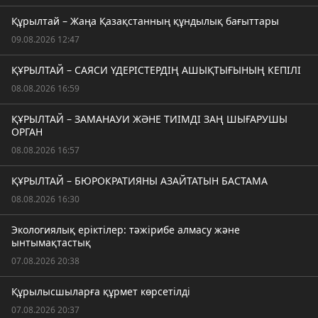
Құрылтай – Жаңа Қазақстанның құндылық бағыттары
09.08.2026 12:47
ҚҰРЫЛТАЙ – САЯСИ ҮДЕРІСТЕРДІҢ АШЫҚТЫҒЫНЫҢ КЕПІЛІ
08.08.2026 16:59
ҚҰРЫЛТАЙ – ЗАМАНАУИ ЖӘНЕ ТИІМДІ ЗАҢ ШЫҒАРУШЫ
ОРГАН
08.08.2026 16:57
ҚҰРЫЛТАЙ – БЮРОКРАТИЯНЫ АЗАЙТАТЫН БАСТАМА
08.08.2026 16:30
Экологиялық еріктілер: тәжірибе алмасу және
ынтымақтастық
07.08.2026 20:38
Құрылысшыларға құрмет көрсетілді
07.08.2026 20:37